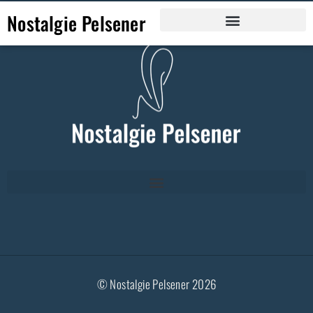
Nostalgie Pelsener
© Nostalgie Pelsener 2026