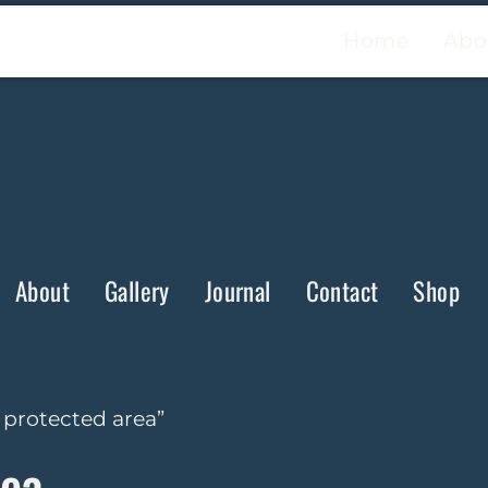
Home
Abo
About
Gallery
Journal
Contact
Shop
e protected area”
rea