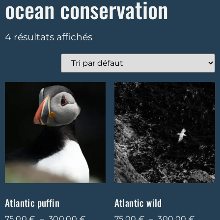
ocean conservation
4 résultats affichés
Atlantic puffin
Atlantic wild
75,00
€
–
300,00
€
75,00
€
–
300,00
€